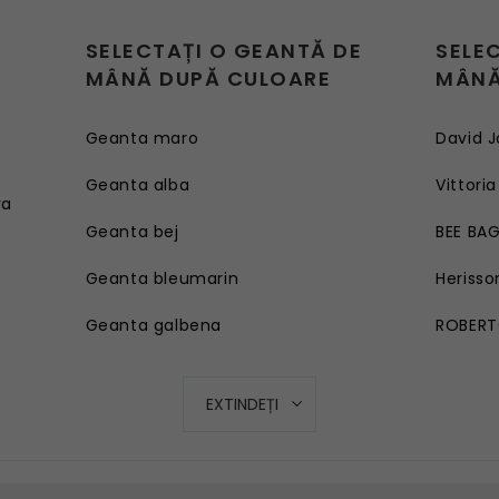
SELECTAȚI O GEANTĂ DE
SELE
MÂNĂ DUPĂ CULOARE
MÂNĂ
Geanta maro
David J
e
Geanta alba
Vittoria
ra
Geanta bej
BEE BA
Geanta bleumarin
Herisso
Geanta galbena
ROBERT
Geanta rosie
EXTINDEȚI
Geanta roz
Geanta turcoaz