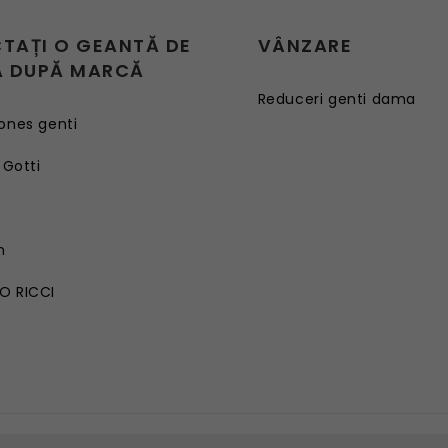
CTAȚI O GEANTĂ DE
VÂNZARE
 DUPĂ MARCĂ
Reduceri genti dama
ones genti
 Gotti
G
n
O RICCI