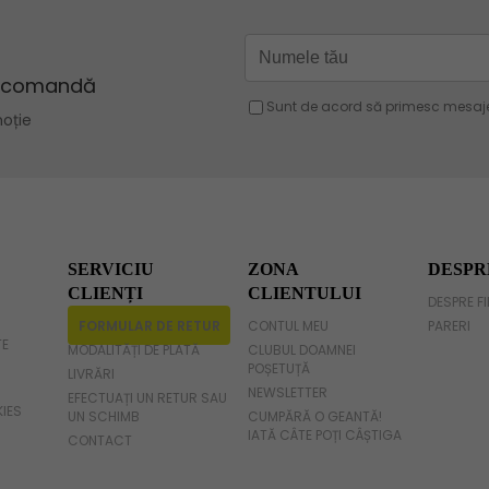
Geanta mov lila
Geanta verde
Geanta violet
Geanta gri
Geanta fucsia
SERVICIU
ZONA
DESPR
CLIENȚI
CLIENTULUI
DESPRE F
FORMULAR DE RETUR
CONTUL MEU
PARERI
TE
MODALITĂȚI DE PLATĂ
CLUBUL DOAMNEI
POȘETUȚĂ
LIVRĂRI
NEWSLETTER
EFECTUAȚI UN RETUR SAU
KIES
UN SCHIMB
CUMPĂRĂ O GEANTĂ!
IATĂ CÂTE POȚI CÂȘTIGA
CONTACT