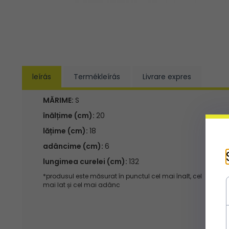
leírás
Termékleírás
Livrare expres
MĂRIME:
S
înălțime (cm):
20
lățime (cm):
18
adâncime (cm):
6
lungimea curelei (cm):
132
*produsul este măsurat în punctul cel mai înalt, cel
mai lat și cel mai adânc