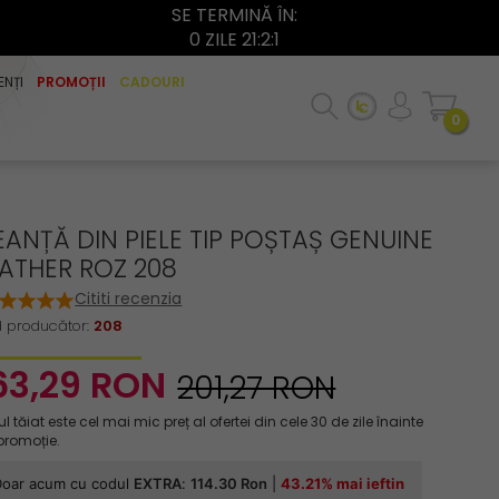
SE TERMINĂ ÎN:
0 ZILE 21:2:1
ENȚI
PROMOȚII
CADOURI
0
ANȚĂ DIN PIELE TIP POȘTAȘ GENUINE
EATHER ROZ 208
Cititi recenzia
 producător:
208
63,
29
RON
201,27 RON