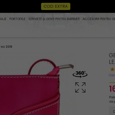
COD: EXTRA
GAJE
PORTOFELE
SERVIETE ȘI GENȚI PENTRU BĂRBAȚI
ACCESORII PENTRU G
roz 208
GE
L
Cod
1