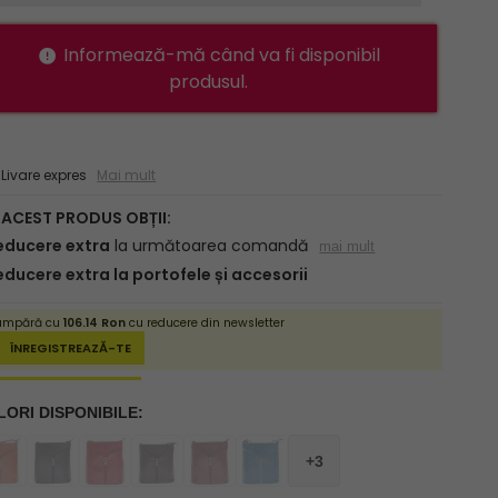
Informează-mă când va fi disponibil
produsul.
ivare expres
Mai mult