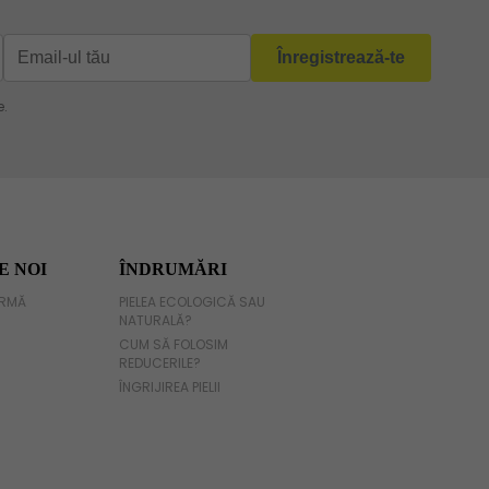
E NOI
ÎNDRUMĂRI
IRMĂ
PIELEA ECOLOGICĂ SAU
NATURALĂ?
CUM SĂ FOLOSIM
REDUCERILE?
ÎNGRIJIREA PIELII