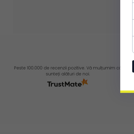
Peste 100.000 de recenzii pozitive. Vă mulțumim că
sunteți alături de noi.