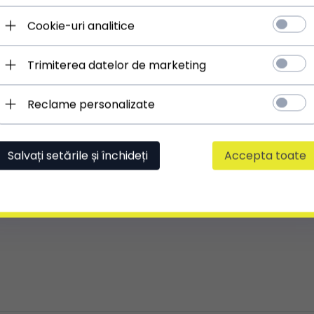
ÎNCHIDERE PRINCIPALĂ:
fermoar
Cookie-uri analitice
LUNGIME REGLABILĂ**:
Da
** Ajustarea este posibilă în cazul curelelor, mânerelor
Trimiterea datelor de marketing
sau bretelelor
Reclame personalizate
O geantă foarte decent făcută.
Salvați setările și închideți
Accepta toate