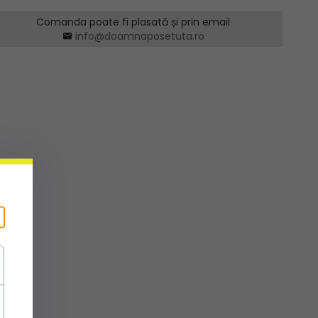
Comanda poate fi plasată și prin email
info@doamnaposetuta.ro