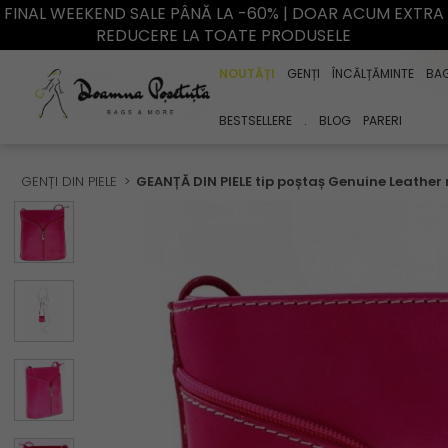
FINAL WEEKEND SALE PÂNĂ LA -60% | DOAR ACUM EXTRA
REDUCERE LA TOATE PRODUSELE
NOUTĂȚI
GENȚI
ÎNCĂLȚĂMINTE
BA
BESTSELLERE
.
BLOG
PARERI
GENȚI DIN PIELE
GEANȚĂ DIN PIELE tip poștaș Genuine Leather 