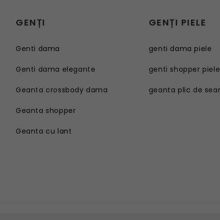
GENȚI
GENȚI PIELE
Genti dama
genti dama piele
Genti dama elegante
genti shopper piel
Geanta crossbody dama
geanta plic de sea
Geanta shopper
Geanta cu lant
Genti dama
Geanta sport dama
Genti dama elegante
Geanta plaja
Geanta crossbody dama
Geanta tip postas
Geanta shopper
Geanta tip rucsac