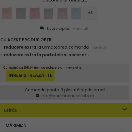
Livare expres
Mai mult
Comanda poate fi plasată și prin email
info@doamnaposetuta.ro
Leírás
MĂRIME:
S