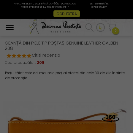
FINAL WEEKEND SALE PÂNĂ LA -60% | DOAR ACUM
SE TERMINĂ ÎN:
EXTRA REDUCERE LA TOATE PRODUSELE
0 ZILE 19:41:20
COD: EXTRA
0
GEANȚĂ DIN PIELE TIP POȘTAȘ GENUINE LEATHER GALBEN
208
Cititi recenzia
Cod producător:
208