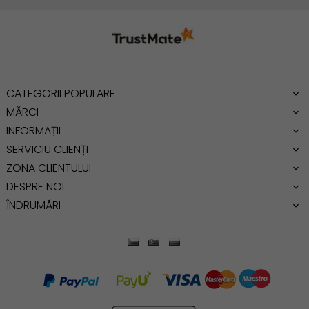
Geanta umar
Geanta mare
Geanta dama mica
Genti dama office
CATEGORII POPULARE
Geanta de umar
MĂRCI
INFORMAȚII
SERVICIU CLIENȚI
ZONA CLIENTULUI
DESPRE NOI
ÎNDRUMĂRI