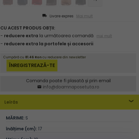
Livare expres
Mai mult
Comanda poate fi plasată și prin email
info@doamnaposetuta.ro
Leírás
MĂRIME:
S
înălțime (cm):
17