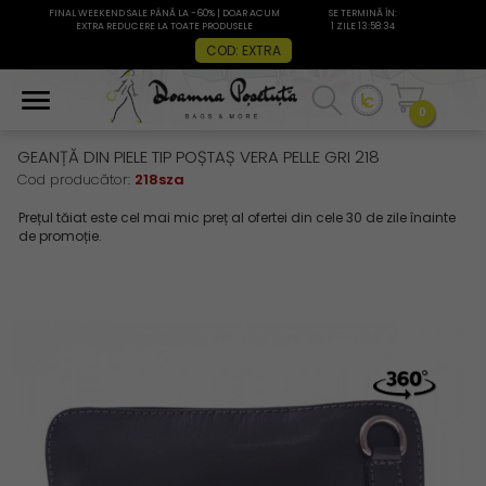
FINAL WEEKEND SALE PÂNĂ LA -60% | DOAR ACUM
SE TERMINĂ ÎN:
EXTRA REDUCERE LA TOATE PRODUSELE
1 ZILE 13:58:34
COD: EXTRA
0
GEANȚĂ DIN PIELE TIP POȘTAȘ VERA PELLE GRI 218
Cod producător:
218sza