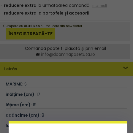
Comanda poate fi plasată și prin email
info@doamnaposetuta.ro
Leírás
MĂRIME:
S
înălțime (cm):
17
lățime (cm):
19
adâncime (cm):
8
lungimea curelei (cm):
139