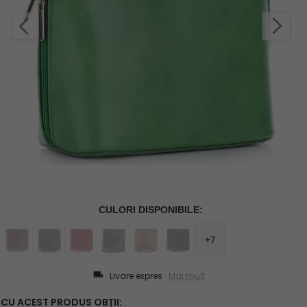
Livare expres
Mai mult