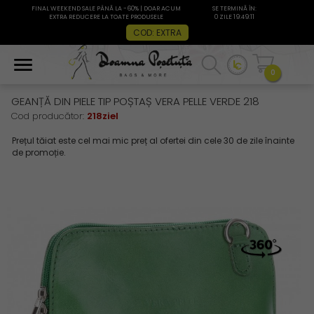
FINAL WEEKEND SALE PÂNĂ LA -60% | DOAR ACUM
SE TERMINĂ ÎN:
EXTRA REDUCERE LA TOATE PRODUSELE
0 ZILE 19:49:10
COD: EXTRA
0
GEANȚĂ DIN PIELE TIP POȘTAȘ VERA PELLE VERDE 218
Cod producător:
218ziel