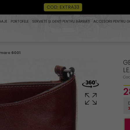
COD: EXTRA33
GAJE
PORTOFELE
SERVIETE ȘI GENȚI PENTRU BĂRBAȚI
ACCESORII PENTRU G
 maro 6001
GE
L
Cod
2