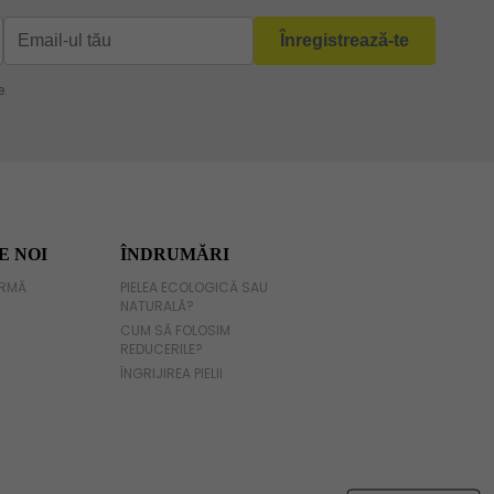
E NOI
ÎNDRUMĂRI
IRMĂ
PIELEA ECOLOGICĂ SAU
NATURALĂ?
CUM SĂ FOLOSIM
REDUCERILE?
ÎNGRIJIREA PIELII