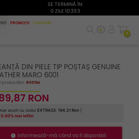
SE TERMINĂ ÎN:
0 ZILE 10:33:2
ENȚI
PROMOȚII
CADOURI
0
ANȚĂ DIN PIELE TIP POȘTAȘ GENUINE
EATHER MARO 6001
 producător:
6001br
89,
87
RON
Informează-mă când va fi disponibil