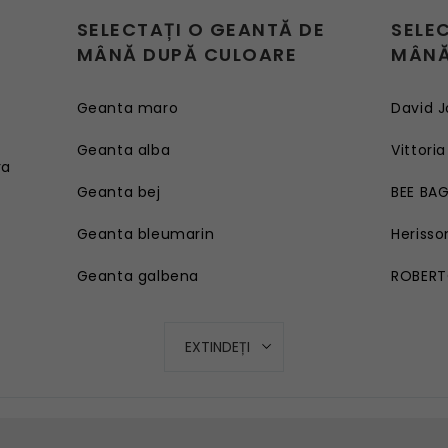
SELECTAȚI O GEANTĂ DE
SELE
MÂNĂ DUPĂ CULOARE
MÂNĂ
Geanta maro
David J
e
Geanta alba
Vittoria
ra
Geanta bej
BEE BA
Geanta bleumarin
Herisso
Geanta galbena
ROBERT
Geanta rosie
EXTINDEȚI
Geanta roz
Geanta turcoaz
Geanta mov lila