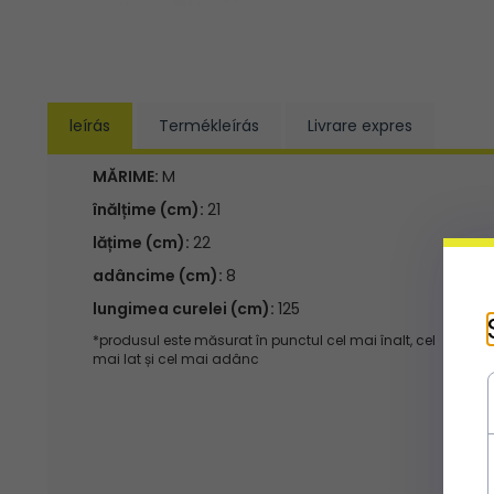
leírás
Termékleírás
Livrare expres
MĂRIME:
M
înălțime (cm):
21
lățime (cm):
22
adâncime (cm):
8
lungimea curelei (cm):
125
*produsul este măsurat în punctul cel mai înalt, cel
mai lat și cel mai adânc