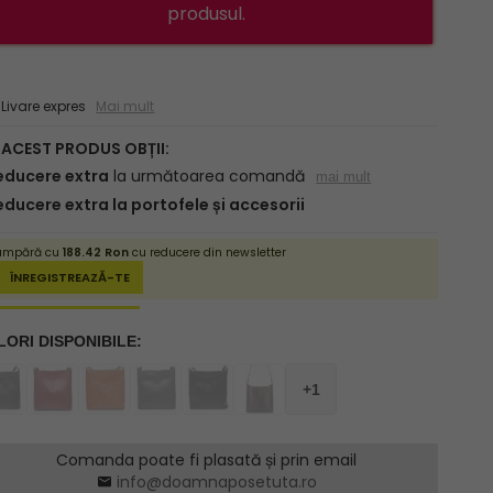
produsul.
ivare expres
Mai mult
Comanda poate fi plasată și prin email
info@doamnaposetuta.ro