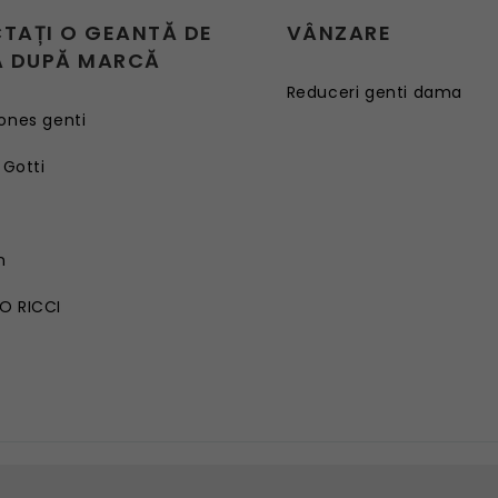
CTAȚI O GEANTĂ DE
VÂNZARE
 DUPĂ MARCĂ
Reduceri genti dama
ones genti
 Gotti
G
n
O RICCI