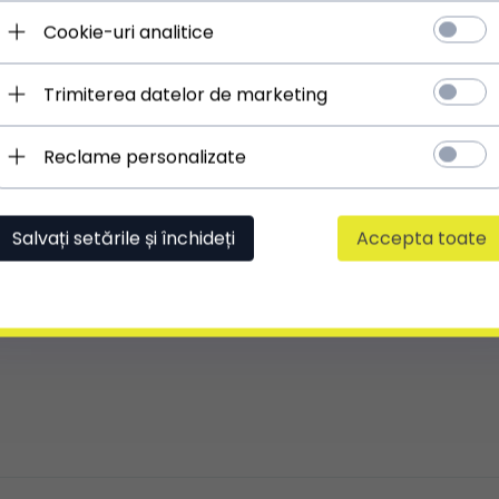
ÎNCHIDERE PRINCIPALĂ:
fermoar
Cookie-uri analitice
LUNGIME REGLABILĂ**:
Da
** Ajustarea este posibilă în cazul curelelor, mânerelor
sau bretelelor
Trimiterea datelor de marketing
Reclame personalizate
Salvați setările și închideți
Accepta toate