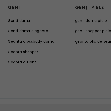
GENȚI
GENȚI PIELE
Genti dama
genti dama piele
Genti dama elegante
genti shopper piel
Geanta crossbody dama
geanta plic de sea
Geanta shopper
Geanta cu lant
Genti dama
Geanta sport dama
Genti dama elegante
Geanta plaja
Geanta crossbody dama
Geanta tip postas
Geanta shopper
Geanta tip rucsac