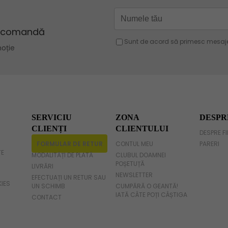
Geanta verde
Geanta violet
Geanta gri
Geanta fucsia
SERVICIU
ZONA
DESPR
CLIENȚI
CLIENTULUI
DESPRE F
FORMULAR DE RETUR
CONTUL MEU
PARERI
TE
MODALITĂȚI DE PLATĂ
CLUBUL DOAMNEI
POȘETUȚĂ
LIVRĂRI
NEWSLETTER
EFECTUAȚI UN RETUR SAU
KIES
UN SCHIMB
CUMPĂRĂ O GEANTĂ!
IATĂ CÂTE POȚI CÂȘTIGA
CONTACT