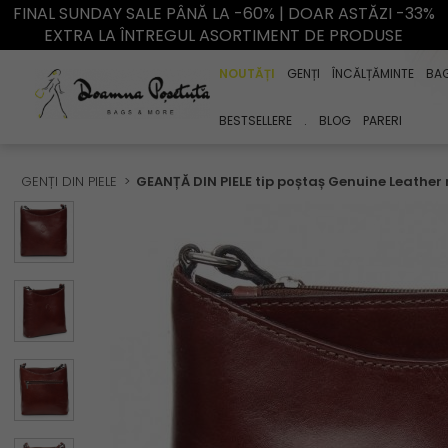
FINAL SUNDAY SALE PÂNĂ LA -60% | DOAR ASTĂZI -33%
EXTRA LA ÎNTREGUL ASORTIMENT DE PRODUSE
NOUTĂȚI
GENȚI
ÎNCĂLȚĂMINTE
BA
BESTSELLERE
.
BLOG
PARERI
GENȚI DIN PIELE
GEANȚĂ DIN PIELE tip poștaș Genuine Leather