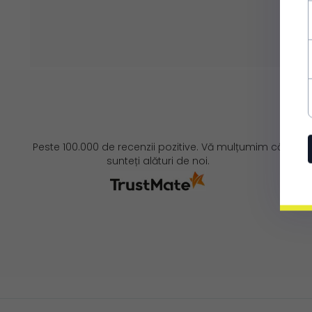
Peste 100.000 de recenzii pozitive. Vă mulțumim că
sunteți alături de noi.