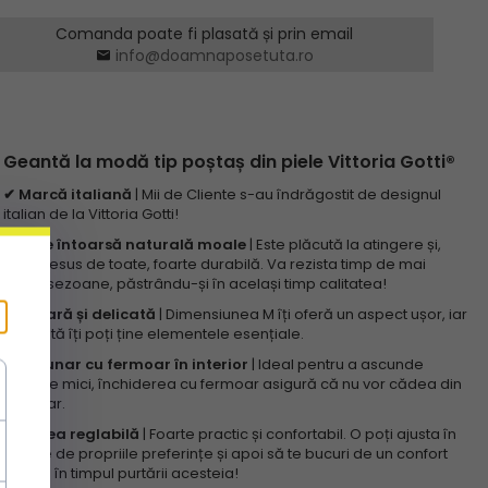
Comanda poate fi plasată și prin email
info@doamnaposetuta.ro
Geantă la modă tip poștaș din piele Vittoria Gotti®
✔ Marcă italiană
| Mii de Cliente s-au îndrăgostit de designul
italian de la Vittoria Gotti!
✔ Piele întoarsă naturală moale
| Este plăcută la atingere și,
mai presus de toate, foarte durabilă. Va rezista timp de mai
multe sezoane, păstrându-și în același timp calitatea!
✔ Ușoară și delicată
| Dimensiunea M îți oferă un aspect ușor, iar
totodată îți poți ține elementele esențiale.
✔ Buzunar cu fermoar în interior
| Ideal pentru a ascunde
obiecte mici, închiderea cu fermoar asigură că nu vor cădea din
buzunar.
✔ Curea reglabilă
| Foarte practic și confortabil. O poți ajusta în
funcție de propriile preferințe și apoi să te bucuri de un confort
maxim în timpul purtării acesteia!