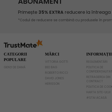
Geanta umar dama casual
Geanta voiaj
Rucsac dama piele
Geanta cu franjuri
Geanta umar
CATEGORII
MĂRCI
INFORMAȚII
POPULARE
VITTORIA GOTTI
REGLEMENTĂRI
Geanta mare
GENȚI DE DAMĂ
BEE BAG
POLITICA DE
CONFIDENȚIALITA
Geanta dama mica
ROBERTO RICCI
RETRAGEREA DIN
DAVID JONES
CONTRACT
Genti dama office
HERISSON
POLITICA DE COO
HARTA SITE-ULUI
Geanta de umar
#STAI ACASĂ