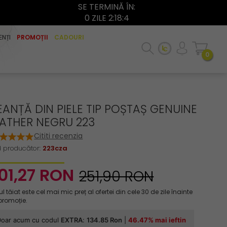
SE TERMINĂ ÎN:
0 ZILE 2:18:3
ENȚI
PROMOȚII
CADOURI
0
ANȚĂ DIN PIELE TIP POȘTAȘ GENUINE
EATHER NEGRU 223
Cititi recenzia
 producător:
223cza
01,
27
RON
251,90 RON