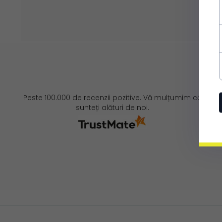
Peste 100.000 de recenzii pozitive. Vă mulțumim că
sunteți alături de noi.