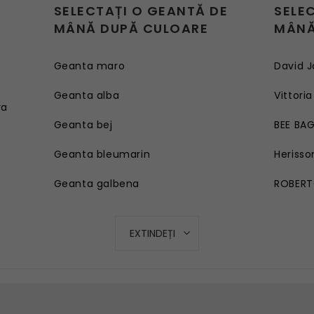
SELECTAȚI O GEANTĂ DE
SELE
MÂNĂ DUPĂ CULOARE
MÂNĂ
Geanta maro
David J
e
Geanta alba
Vittoria
ra
Geanta bej
BEE BA
Geanta bleumarin
Herisso
Geanta galbena
ROBERT
Geanta rosie
EXTINDEȚI
Geanta roz
Geanta turcoaz
Geanta mov lila