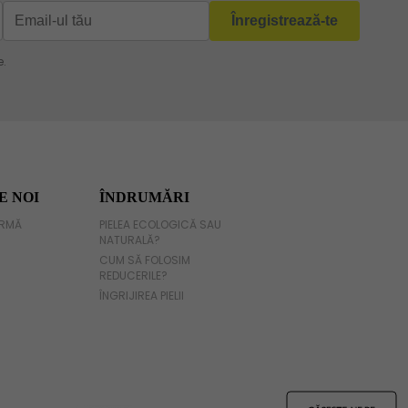
E NOI
ÎNDRUMĂRI
IRMĂ
PIELEA ECOLOGICĂ SAU
NATURALĂ?
CUM SĂ FOLOSIM
REDUCERILE?
ÎNGRIJIREA PIELII