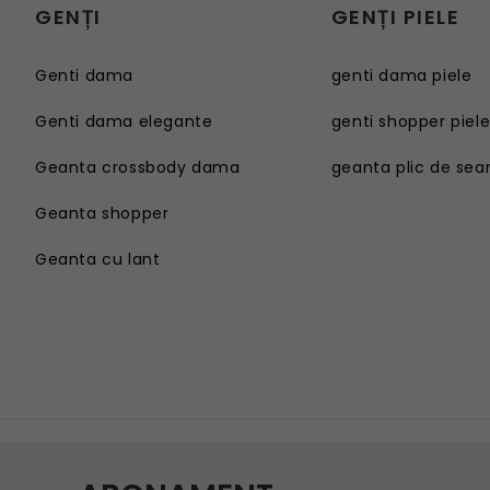
GENȚI
GENȚI PIELE
Genti dama
genti dama piele
Genti dama elegante
genti shopper piel
Geanta crossbody dama
geanta plic de sea
Geanta shopper
Geanta cu lant
Genti dama
Geanta sport dama
Genti dama elegante
Geanta plaja
Geanta crossbody dama
Geanta tip postas
Geanta shopper
Geanta tip rucsac
Geanta cu lant
Geanta tip sac