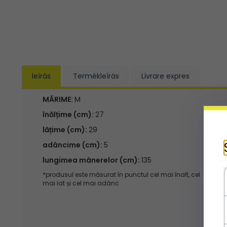
leírás
Termékleírás
Livrare expres
MĂRIME:
M
înălțime (cm):
27
lățime (cm):
29
adâncime (cm):
5
lungimea mânerelor (cm):
135
*produsul este măsurat în punctul cel mai înalt, cel
mai lat și cel mai adânc