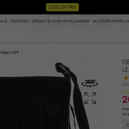
COD: EXTRA
GAJE
PORTOFELE
SERVIETE ȘI GENȚI PENTRU BĂRBAȚI
ACCESORII PENTRU G
 negru 223
GE
L
Cod
2