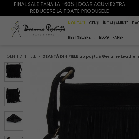
FINAL SALE PÂNĂ LA -60% | DOAR ACUM EXTRA
REDUCERE LA TOATE PRODUSELE
NOUTĂȚI
GENȚI
ÎNCĂLȚĂMINTE
BA
BESTSELLERE
.
BLOG
PARERI
GENȚI DIN PIELE
GEANȚĂ DIN PIELE tip poștaș Genuine Leather