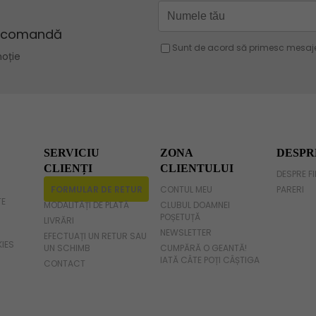
Geanta verde
Geanta violet
Geanta gri
Geanta fucsia
SERVICIU
ZONA
DESPR
CLIENȚI
CLIENTULUI
DESPRE F
FORMULAR DE RETUR
CONTUL MEU
PARERI
TE
MODALITĂȚI DE PLATĂ
CLUBUL DOAMNEI
POȘETUȚĂ
LIVRĂRI
NEWSLETTER
EFECTUAȚI UN RETUR SAU
KIES
UN SCHIMB
CUMPĂRĂ O GEANTĂ!
IATĂ CÂTE POȚI CÂȘTIGA
CONTACT