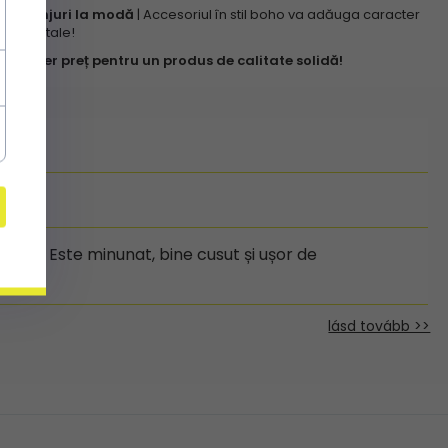
✔ Franjuri la modă
| Accesoriul în stil boho va adăuga caracter
ținutei tale!
✔ Super preț pentru un produs de calitate solidă!
 10/10. Este minunat, bine cusut și ușor de
.
lásd tovább >>