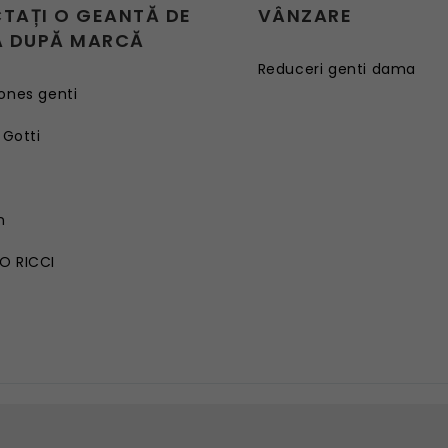
CTAȚI O GEANTĂ DE
VÂNZARE
 DUPĂ MARCĂ
Reduceri genti dama
ones genti
 Gotti
G
n
O RICCI