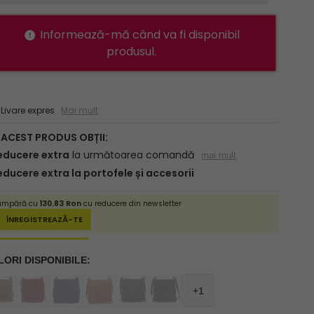
Informează-mă când va fi disponibil
produsul.
ivare expres
Mai mult