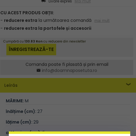
Livare expres
Mai mult
Comanda poate fi plasată și prin email
info@doamnaposetuta.ro
Leírás
MĂRIME:
M
înălțime (cm):
27
lățime (cm):
29
adâncime (cm):
5