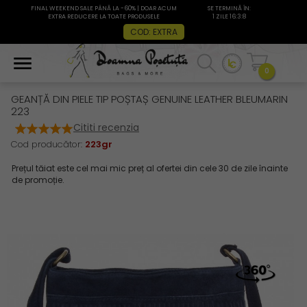
FINAL WEEKEND SALE PÂNĂ LA -60% | DOAR ACUM
SE TERMINĂ ÎN:
EXTRA REDUCERE LA TOATE PRODUSELE
1 ZILE 16:3:8
COD: EXTRA
0
GEANȚĂ DIN PIELE TIP POȘTAȘ GENUINE LEATHER BLEUMARIN
223
Cititi recenzia
Cod producător:
223gr