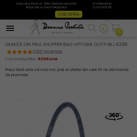
FINAL SALE PÂNĂ LA -60% | DOAR ACUM EXTRA
SE TERMINĂ ÎN:
REDUCERE LA TOATE PRODUSELE
0 ZILE 15:23:56
COD: EXTRA
0
GEANȚĂ DIN PIELE SHOPPER BAG VITTORIA GOTTI BEJ 8298
Cititi recenzia
Cod producător:
8298cnie