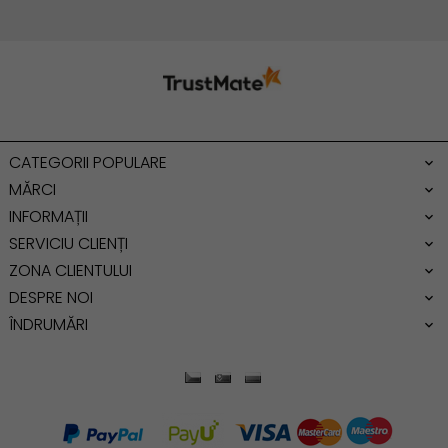
Geanta cu franjuri
Geanta umar
Geanta mare
Geanta dama mica
Genti dama office
CATEGORII POPULARE
Geanta de umar
MĂRCI
INFORMAȚII
SERVICIU CLIENȚI
ZONA CLIENTULUI
DESPRE NOI
ÎNDRUMĂRI