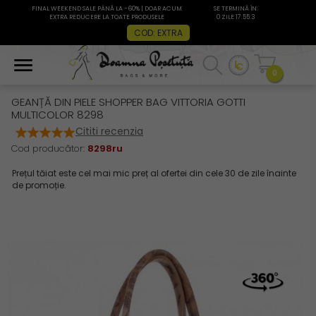
FINAL WEEKEND SALE PÂNĂ LA -60% | DOAR ACUM
SE TERMINĂ ÎN:
EXTRA REDUCERE LA TOATE PRODUSELE
0 ZILE 17:55:2
COD: EXTRA
0
GEANȚĂ DIN PIELE SHOPPER BAG VITTORIA GOTTI
MULTICOLOR 8298
Cititi recenzia
Cod producător:
8298ru