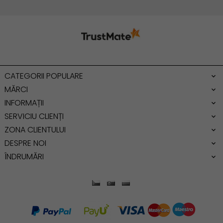
Geanta cu franjuri
Geanta umar
Geanta mare
Geanta dama mica
Genti dama office
CATEGORII POPULARE
Geanta de umar
MĂRCI
INFORMAȚII
SERVICIU CLIENȚI
ZONA CLIENTULUI
DESPRE NOI
ÎNDRUMĂRI