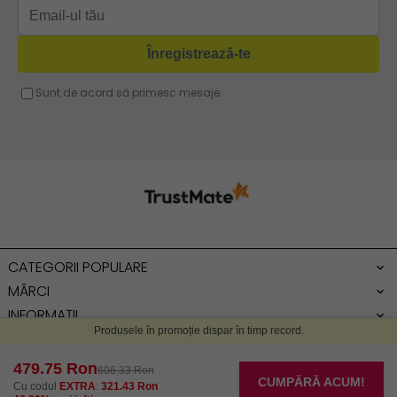
Geanta gri
Geanta tip sac
Geanta fucsia
Geanta umar dama casual
Geanta voiaj
Rucsac dama piele
Geanta cu franjuri
Geanta umar
Geanta mare
Geanta dama mica
Genti dama office
CATEGORII POPULARE
Geanta de umar
MĂRCI
INFORMAȚII
SERVICIU CLIENȚI
ZONA CLIENTULUI
DESPRE NOI