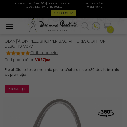
FINAL SALE PÂNĂ LA -60% | DOAR ACUM EXTRA
SE TERMINĂ ÎN:
REDUCERE LA TOATE PRODUSELE
0 ZILE 4:57:9
COD: EXTRA
0
GEANȚĂ DIN PIELE SHOPPER BAG VITTORIA GOTTI GRI
DESCHIS V877
Cititi recenzia
Cod producător:
V877jsz
PROMOȚIE