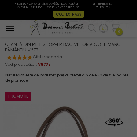
FINAL SUNDAY SALE PÂNĂ LA -60% | DOAR ASTĂZI
SE TERMINĂ ÎN:
-33% EXTRA LA ÎNTREGUL ASORTIMENT DE PRODUSE
0 ZILE 9:32:11
COD: EXTRA33
0
GEANȚĂ DIN PIELE SHOPPER BAG VITTORIA GOTTI MARO
PĂMÂNTIU V877
Cititi recenzia
Cod producător:
V877zi
PROMOȚIE