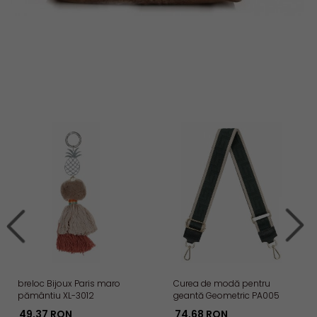
breloc Bijoux Paris maro
Curea de modă pentru
pământiu XL-3012
geantă Geometric PA005
verde sticlă închisă/bej
49,
37
RON
74,
68
RON