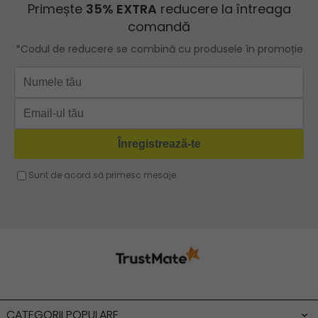
Geanta turcoaz
Geanta sport dama
Geanta mov lila
Geanta plaja
Geanta verde
Geanta tip postas
Geanta violet
Geanta tip rucsac
Geanta gri
Geanta tip sac
Geanta fucsia
Geanta umar dama casual
Geanta voiaj
Rucsac dama piele
Geanta cu franjuri
Geanta umar
Geanta mare
Geanta dama mica
Genti dama office
CATEGORII POPULARE