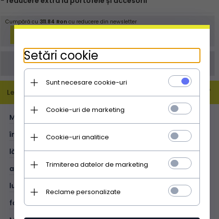
Setări cookie
Comanda poate fi plasată și prin email
info@doamnaposetuta.ro
Sunt necesare cookie-uri
Leírás
Cookie-uri de marketing
MĂRIME:
XL
înălțime (cm):
39
Cookie-uri analitice
lățime (cm):
43
Trimiterea datelor de marketing
adâncime (cm):
15
lungimea mânerelor (cm):
50
Reclame personalizate
format A4:
V