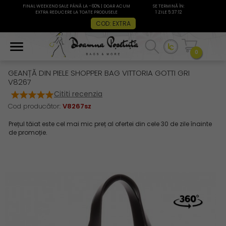
FINAL WEEKEND SALE PÂNĂ LA -60% | DOAR ACUM
SE TERMINĂ ÎN:
EXTRA REDUCERE LA TOATE PRODUSELE
1 ZILE 5:37:12
COD: EXTRA
0
GEANȚĂ DIN PIELE SHOPPER BAG VITTORIA GOTTI GRI
V8267
Cititi recenzia
Cod producător:
V8267sz