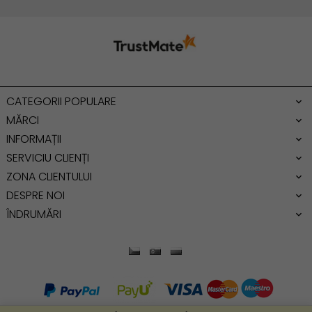
Geanta umar
Geanta mare
Geanta dama mica
Genti dama office
CATEGORII POPULARE
Geanta de umar
MĂRCI
INFORMAȚII
SERVICIU CLIENȚI
ZONA CLIENTULUI
DESPRE NOI
ÎNDRUMĂRI