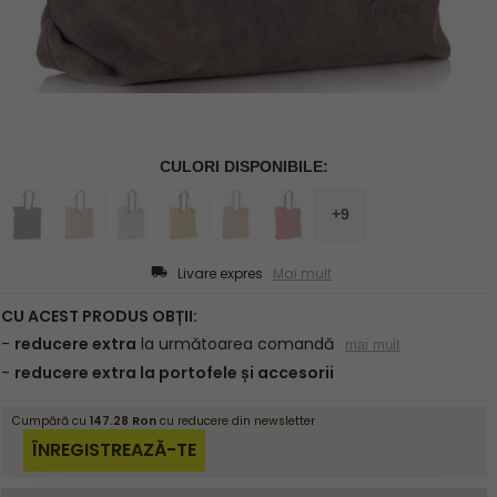
Livare expres
Mai mult