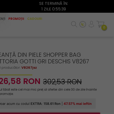
SE TERMINĂ ÎN:
1 ZILE 0:55:38
ENȚI
PROMOȚII
CADOURI
0
EANȚĂ DIN PIELE SHOPPER BAG
TTORIA GOTTI GRI DESCHIS V8267
 producător:
V8267jsz
26,
58
RON
302,53 RON