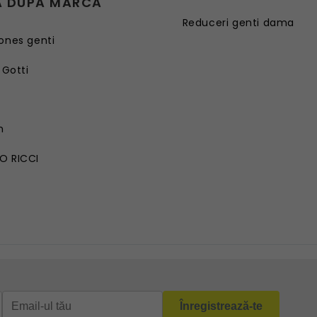
 DUPĂ MARCĂ
Reduceri genti dama
ones genti
 Gotti
G
n
O RICCI