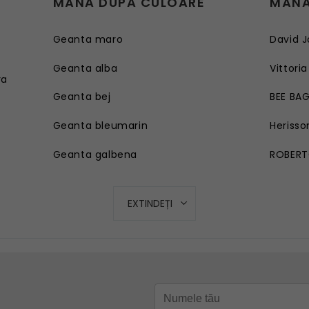
MÂNĂ DUPĂ CULOARE
MÂNĂ
Geanta maro
David J
e
Geanta alba
Vittoria
ra
Geanta bej
BEE BA
Geanta bleumarin
Herisso
Geanta galbena
ROBERT
Geanta rosie
EXTINDEȚI
Geanta roz
Geanta turcoaz
Geanta mov lila
Geanta verde