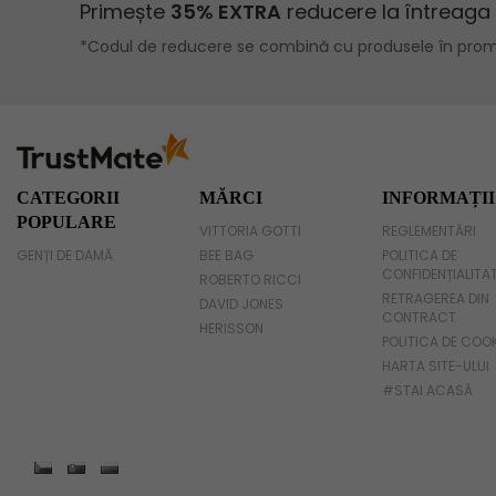
Geanta umar dama casual
Geanta voiaj
Rucsac dama piele
Geanta cu franjuri
Geanta umar
CATEGORII
MĂRCI
INFORMAȚII
POPULARE
VITTORIA GOTTI
REGLEMENTĂRI
Geanta mare
GENȚI DE DAMĂ
BEE BAG
POLITICA DE
CONFIDENȚIALITA
Geanta dama mica
ROBERTO RICCI
RETRAGEREA DIN
DAVID JONES
CONTRACT
Genti dama office
HERISSON
POLITICA DE COO
HARTA SITE-ULUI
Geanta de umar
#STAI ACASĂ