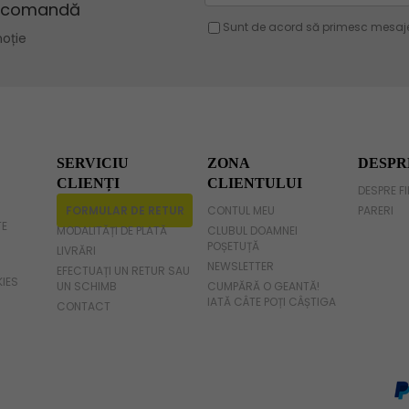
Geanta violet
Geanta gri
Geanta fucsia
SERVICIU
ZONA
DESPR
CLIENȚI
CLIENTULUI
DESPRE F
FORMULAR DE RETUR
CONTUL MEU
PARERI
TE
MODALITĂȚI DE PLATĂ
CLUBUL DOAMNEI
POȘETUȚĂ
LIVRĂRI
NEWSLETTER
EFECTUAȚI UN RETUR SAU
KIES
UN SCHIMB
CUMPĂRĂ O GEANTĂ!
IATĂ CÂTE POȚI CÂȘTIGA
CONTACT