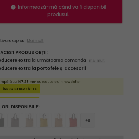
Informează-mă când va fi disponibil
produsul.
ivare expres
Mai mult