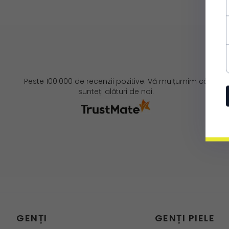
Peste 100.000 de recenzii pozitive. Vă mulțumim că
sunteți alături de noi.
GENȚI
GENȚI PIELE