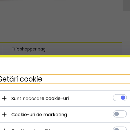
TIP:
shopper bag
MATERIAL:
piele naturală - piele întoarsă
KOLOR:
gri deschis
NUANȚA FITINGURILOR:
auriu
Setări cookie
ÎN INTERIOR:
1 buzunar închis cu fermoar
ÎNCHIDERE PRINCIPALĂ:
magnet
Sunt necesare cookie-uri
** Ajustarea este posibilă în cazul curelelor, mânerelor
sau bretelelor
Cookie-uri de marketing