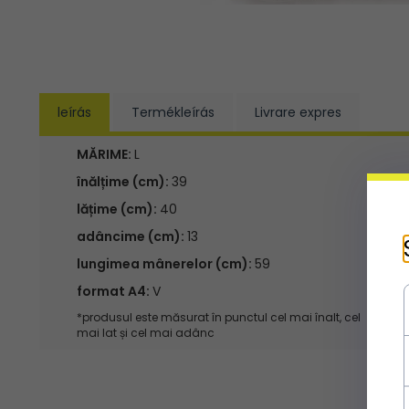
leírás
Termékleírás
Livrare expres
MĂRIME:
L
înălțime (cm):
39
lățime (cm):
40
adâncime (cm):
13
lungimea mânerelor (cm):
59
format A4:
V
*produsul este măsurat în punctul cel mai înalt, cel
mai lat și cel mai adânc