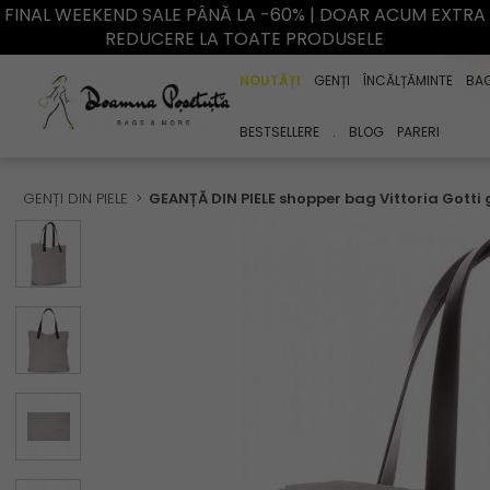
FINAL WEEKEND SALE PÂNĂ LA -60% | DOAR ACUM EXTRA
REDUCERE LA TOATE PRODUSELE
NOUTĂȚI
GENȚI
ÎNCĂLȚĂMINTE
BA
BESTSELLERE
.
BLOG
PARERI
GENȚI DIN PIELE
GEANȚĂ DIN PIELE shopper bag Vittoria Gotti 