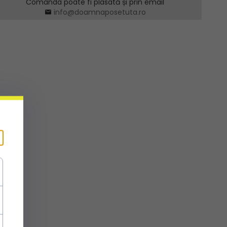
Comanda poate fi plasată și prin email
info@doamnaposetuta.ro