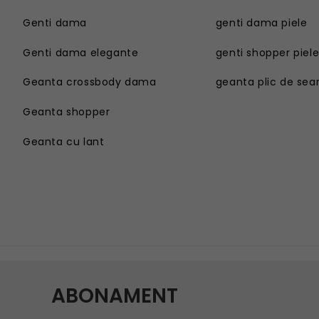
Genti dama
genti dama piele
Genti dama elegante
genti shopper piel
Geanta crossbody dama
geanta plic de sea
Geanta shopper
Geanta cu lant
Genti dama
Geanta sport dama
Genti dama elegante
Geanta plaja
Geanta crossbody dama
Geanta tip postas
Geanta shopper
Geanta tip rucsac
Geanta cu lant
Geanta tip sac