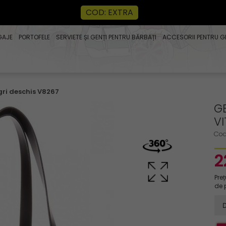
COD: EXTRA
GAJE
PORTOFELE
SERVIETE ȘI GENȚI PENTRU BĂRBAȚI
ACCESORII PENTRU G
gri deschis V8267
G
VI
Cod
2