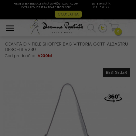
FINAL WEEKEND SALE PÂNĂ LA -60% | DOAR ACUM
SE TERMINĂ ÎN:
EXTRA REDUCERE LA TOATE PRODUSELE
0 ZILE 21:19:7
COD: EXTRA
0
GEANȚĂ DIN PIELE SHOPPER BAG VITTORIA GOTTI ALBASTRU
DESCHIS V230
Cod producător:
V230bl
BESTSELLER