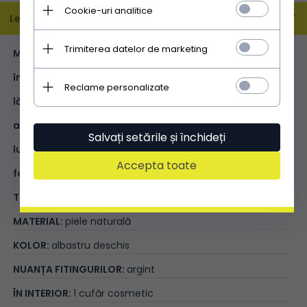
Cookie-uri analitice
Leírás
Trimiterea datelor de marketing
MĂRIME:
XL
înălțime (cm):
32
Reclame personalizate
lățime (cm):
41
adâncime (cm):
15
Salvați setările și închideți
lungimea mânerelor (cm):
49
Accepta toate
format A4:
V
TIP:
shopper bag
MATERIAL:
piele naturală
KOLOR:
albastru deschis
NUANȚA FITINGURILOR:
argint
ÎN INTERIOR:
1 cufăr cosmetic