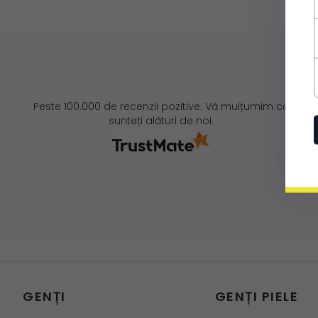
Peste 100.000 de recenzii pozitive. Vă mulțumim că
sunteți alături de noi.
GENȚI
GENȚI PIELE