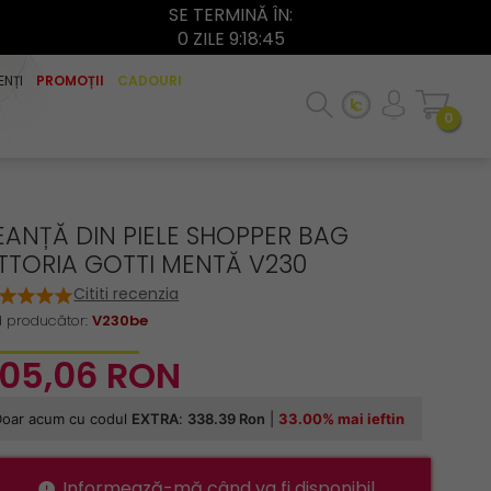
SE TERMINĂ ÎN:
0 ZILE 9:18:45
ENȚI
PROMOȚII
CADOURI
0
EANȚĂ DIN PIELE SHOPPER BAG
ITTORIA GOTTI MENTĂ V230
Cititi recenzia
 producător:
V230be
05,
06
RON
Informează-mă când va fi disponibil