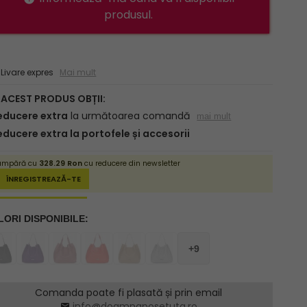
produsul.
ivare expres
Mai mult
Comanda poate fi plasată și prin email
info@doamnaposetuta.ro