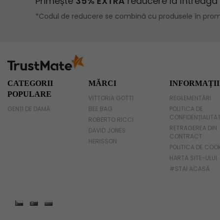
Geanta voiaj
Rucsac dama piele
Geanta cu franjuri
Geanta umar
CATEGORII
MĂRCI
INFORMAȚII
POPULARE
VITTORIA GOTTI
REGLEMENTĂRI
Geanta mare
GENȚI DE DAMĂ
BEE BAG
POLITICA DE
CONFIDENȚIALITA
Geanta dama mica
ROBERTO RICCI
RETRAGEREA DIN
DAVID JONES
CONTRACT
Genti dama office
HERISSON
POLITICA DE COO
HARTA SITE-ULUI
Geanta de umar
#STAI ACASĂ