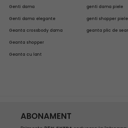
Genti dama
genti dama piele
Genti dama elegante
genti shopper piel
Geanta crossbody dama
geanta plic de sea
Geanta shopper
Geanta cu lant
Genti dama
Geanta sport dama
Genti dama elegante
Geanta plaja
Geanta crossbody dama
Geanta tip postas
Geanta shopper
Geanta tip rucsac
Geanta cu lant
Geanta tip sac
Geanta umar dama casual