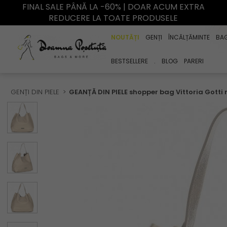
FINAL SALE PÂNĂ LA -60% | DOAR ACUM EXTRA
REDUCERE LA TOATE PRODUSELE
NOUTĂȚI
GENȚI
ÎNCĂLȚĂMINTE
BA
BESTSELLERE
.
BLOG
PARERI
GENȚI DIN PIELE
GEANȚĂ DIN PIELE shopper bag Vittoria Gotti