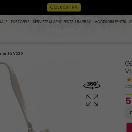
COD: EXTRA
GAJE
PORTOFELE
SERVIETE ȘI GENȚI PENTRU BĂRBAȚI
ACCESORII PENTRU G
 mentă V230
G
V
Cod
5