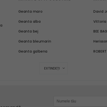
Geanta maro
David J
e
Geanta alba
Vittoria
ra
Geanta bej
BEE BA
Geanta bleumarin
Herisso
Geanta galbena
ROBERT
Geanta rosie
EXTINDEȚI
Geanta roz
Geanta turcoaz
Geanta mov lila
Geanta verde