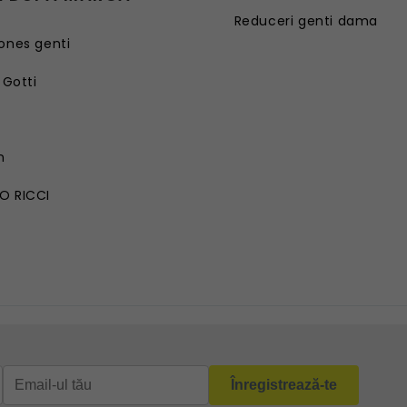
Reduceri genti dama
ones genti
 Gotti
G
n
O RICCI