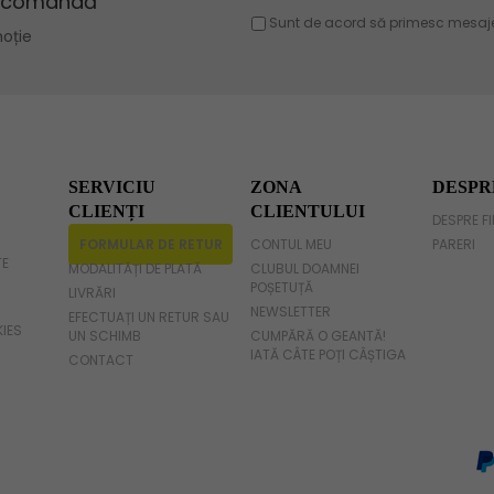
Geanta violet
Geanta gri
Geanta fucsia
SERVICIU
ZONA
DESPR
CLIENȚI
CLIENTULUI
DESPRE F
FORMULAR DE RETUR
CONTUL MEU
PARERI
TE
MODALITĂȚI DE PLATĂ
CLUBUL DOAMNEI
POȘETUȚĂ
LIVRĂRI
NEWSLETTER
EFECTUAȚI UN RETUR SAU
KIES
UN SCHIMB
CUMPĂRĂ O GEANTĂ!
IATĂ CÂTE POȚI CÂȘTIGA
CONTACT