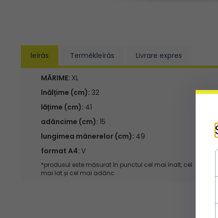
leírás
Termékleírás
Livrare expres
MĂRIME:
XL
înălțime (cm):
32
lățime (cm):
41
adâncime (cm):
15
lungimea mânerelor (cm):
49
format A4:
V
*produsul este măsurat în punctul cel mai înalt, cel
mai lat și cel mai adânc