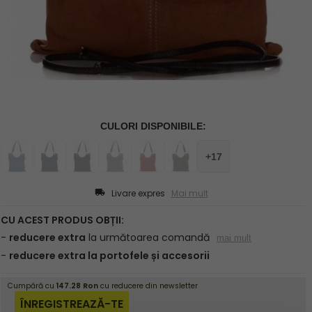
Livare expres
Mai mult