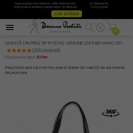
FINAL SUNDAY SALE PÂNĂ LA -60% | DOAR ASTĂZI
SE TERMINĂ ÎN:
-33% EXTRA LA ÎNTREGUL ASORTIMENT DE PRODUSE
0 ZILE 23:20:8
COD: EXTRA33
0
GEANȚĂ DIN PIELE TIP POȘTAȘ GENUINE LEATHER MARO 517
Cititi recenzia
Cod producător:
517br