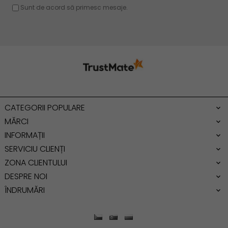
Rucsac dama piele
Geanta cu franjuri
Geanta umar
Geanta mare
Geanta dama mica
Genti dama office
CATEGORII POPULARE
Geanta de umar
MĂRCI
INFORMAȚII
SERVICIU CLIENȚI
ZONA CLIENTULUI
DESPRE NOI
ÎNDRUMĂRI