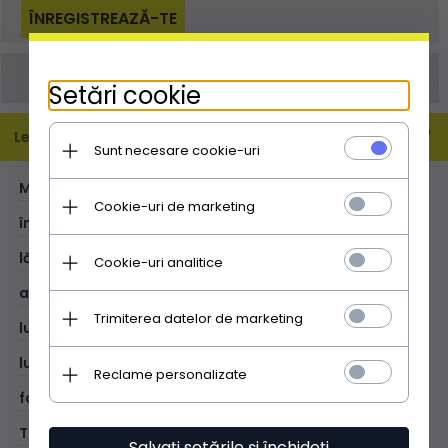
Comanda poate fi plasată și prin email
info@doamnaposetuta.ro
Setări cookie
Leírás
Sunt necesare cookie-uri
MĂRIME:
XL
Cookie-uri de marketing
înălțime (cm):
32
lățime (cm):
34
Cookie-uri analitice
adâncime (cm):
8
Trimiterea datelor de marketing
lungimea mânerelor (cm):
58
lungimea curelei (cm):
124
Reclame personalizate
format A4:
V
TIP:
tip poștaș
Salvați setările și închideți