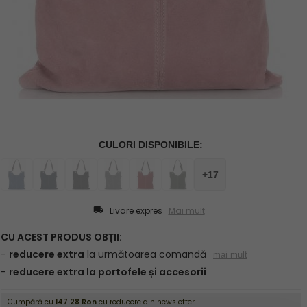
Livare expres
Mai mult