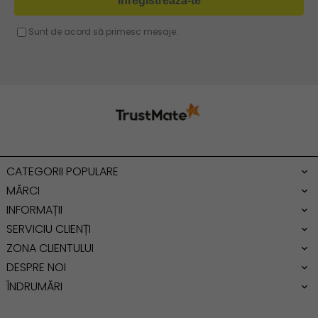
Geanta voiaj
Rucsac dama piele
Geanta cu franjuri
Geanta umar
Geanta mare
Geanta dama mica
Genti dama office
CATEGORII POPULARE
Geanta de umar
MĂRCI
INFORMAȚII
SERVICIU CLIENȚI
ZONA CLIENTULUI
DESPRE NOI
ÎNDRUMĂRI