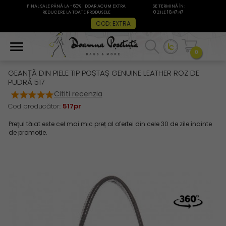
FINAL SALE PÂNĂ LA -60% | DOAR ACUM EXTRA
SE TERMINĂ ÎN:
REDUCERE LA TOATE PRODUSELE
0 ZILE 16:47:47
COD: EXTRA
0
GEANȚĂ DIN PIELE TIP POȘTAȘ GENUINE LEATHER ROZ DE
PUDRĂ 517
Cititi recenzia
Cod producător:
517pr