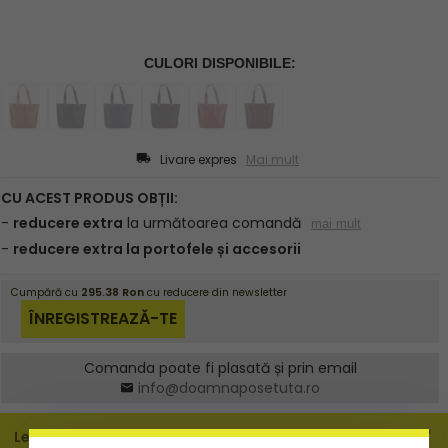
Livare expres
Mai mult
Comanda poate fi plasată și prin email
info@doamnaposetuta.ro
Leírás