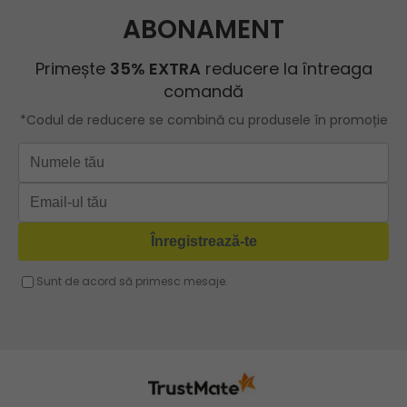
Herisson
Geanta rosie
Geanta shopper
ROBERTO RICCI
Geanta roz
Geanta cu lant
Geanta turcoaz
Geanta sport dama
Geanta mov lila
Geanta plaja
Geanta verde
Geanta tip postas
Geanta violet
Geanta tip rucsac
Geanta gri
Geanta tip sac
Geanta fucsia
Geanta umar dama casual
Geanta voiaj
Rucsac dama piele
Geanta cu franjuri
Geanta umar
Geanta mare