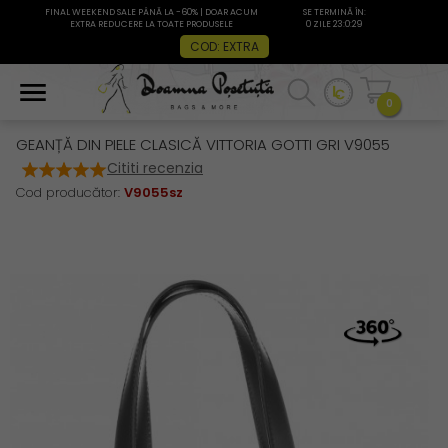
FINAL WEEKEND SALE PÂNĂ LA -60% | DOAR ACUM
SE TERMINĂ ÎN:
EXTRA REDUCERE LA TOATE PRODUSELE
0 ZILE 23:0:29
COD: EXTRA
0
GEANȚĂ DIN PIELE CLASICĂ VITTORIA GOTTI GRI V9055
Cititi recenzia
Cod producător:
V9055sz