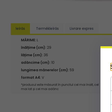
leírás
Termékleírás
Livrare expres
MĂRIME:
L
înălțime (cm):
29
lățime (cm):
36
adâncime (cm):
10
lungimea mânerelor (cm):
59
format A4:
V
*produsul este măsurat în punctul cel mai înalt, cel
mai lat și cel mai adânc