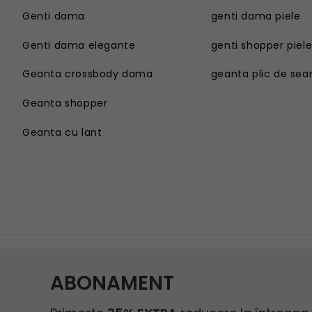
Genti dama
genti dama piele
Genti dama elegante
genti shopper piel
Geanta crossbody dama
geanta plic de sea
Geanta shopper
Geanta cu lant
Genti dama
Geanta sport dama
Genti dama elegante
Geanta plaja
Geanta crossbody dama
Geanta tip postas
Geanta shopper
Geanta tip rucsac
Geanta cu lant
Geanta tip sac
Geanta umar dama casual