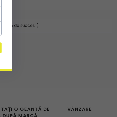
hiziție de succes ;)
CTAȚI O GEANTĂ DE
VÂNZARE
 DUPĂ MARCĂ