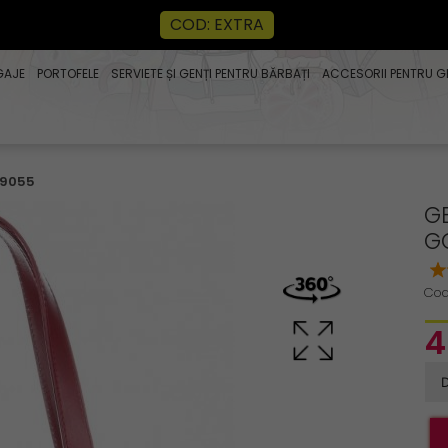
COD: EXTRA
GAJE
PORTOFELE
SERVIETE ȘI GENȚI PENTRU BĂRBAȚI
ACCESORII PENTRU G
 V9055
GE
G
Cod
4