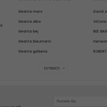
Geanta maro
David J
e
Geanta alba
Vittoria
ra
Geanta bej
BEE BA
Geanta bleumarin
Herisso
Geanta galbena
ROBERT
Geanta rosie
EXTINDEȚI
Geanta roz
Geanta turcoaz
Geanta mov lila
Geanta verde