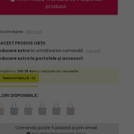
produsul.
ivare expres
Mai mult
Comanda poate fi plasată și prin email
info@doamnaposetuta.ro