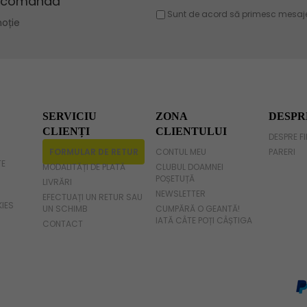
Geanta violet
Geanta gri
Geanta fucsia
SERVICIU
ZONA
DESPR
CLIENȚI
CLIENTULUI
DESPRE F
FORMULAR DE RETUR
CONTUL MEU
PARERI
TE
MODALITĂȚI DE PLATĂ
CLUBUL DOAMNEI
POȘETUȚĂ
LIVRĂRI
NEWSLETTER
EFECTUAȚI UN RETUR SAU
KIES
UN SCHIMB
CUMPĂRĂ O GEANTĂ!
IATĂ CÂTE POȚI CÂȘTIGA
CONTACT