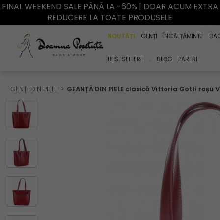
FINAL WEEKEND SALE PÂNĂ LA -60% | DOAR ACUM EXTRA
REDUCERE LA TOATE PRODUSELE
NOUTĂȚI
GENȚI
ÎNCĂLȚĂMINTE
BA
BESTSELLERE
.
BLOG
PARERI
GENȚI DIN PIELE
GEANȚĂ DIN PIELE clasică Vittoria Gotti roșu