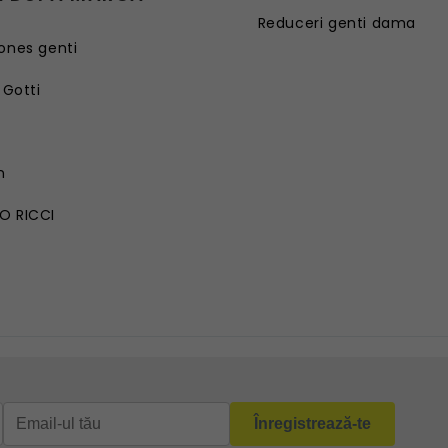
Reduceri genti dama
ones genti
 Gotti
G
n
O RICCI