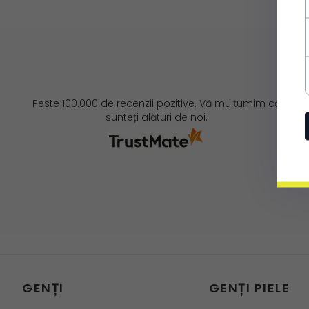
Peste 100.000 de recenzii pozitive. Vă mulțumim că
sunteți alături de noi.
GENȚI
GENȚI PIELE