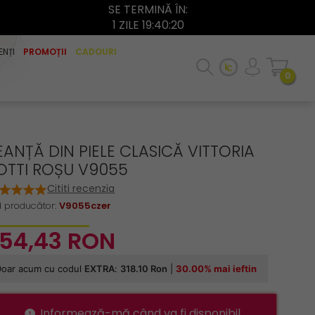
SE TERMINĂ ÎN:
1 ZILE 19:40:20
ENȚI
PROMOȚII
CADOURI
0
ANȚĂ DIN PIELE CLASICĂ VITTORIA
OTTI ROȘU V9055
Cititi recenzia
 producător:
V9055czer
54,
43
RON
Informează-mă când va fi disponibil