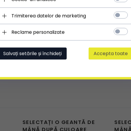
Trimiterea datelor de marketing
Mărfuri așa cum sunt descrise. O altă ac
Reclame personalizate
Salvați setările și închideți
Accepta toate
SELECTAȚI O GEANTĂ DE
SELE
MÂNĂ DUPĂ CULOARE
MÂNĂ