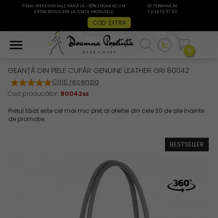
FINAL WEEKEND SALE PÂNĂ LA -60% | DOAR ACUM
SE TERMINĂ ÎN:
EXTRA REDUCERE LA TOATE PRODUSELE
1 ZILE 13:37:53
COD: EXTRA
0
GEANȚĂ DIN PIELE CUFĂR GENUINE LEATHER GRI 80042
Cititi recenzia
Cod producător:
80042sz
BESTSELLER