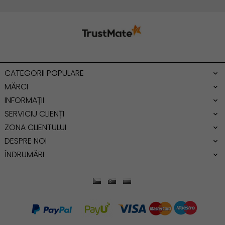
Geanta umar
Geanta mare
Geanta dama mica
Genti dama office
CATEGORII POPULARE
Geanta de umar
MĂRCI
INFORMAȚII
SERVICIU CLIENȚI
ZONA CLIENTULUI
DESPRE NOI
ÎNDRUMĂRI