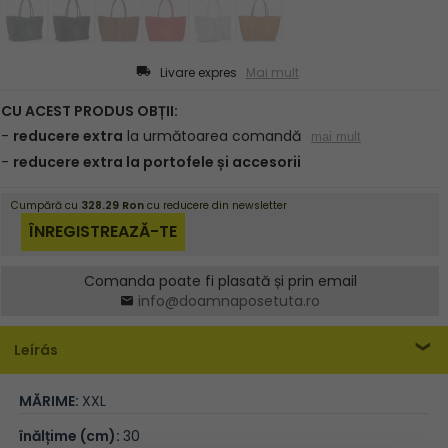
Livare expres
Mai mult
Comanda poate fi plasată și prin email
info@doamnaposetuta.ro
Leírás
MĂRIME:
XXL
înălțime (cm):
30