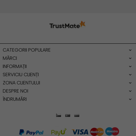
Geanta cu franjuri
Geanta umar
Geanta mare
Geanta dama mica
Genti dama office
CATEGORII POPULARE
Geanta de umar
MĂRCI
INFORMAȚII
SERVICIU CLIENȚI
ZONA CLIENTULUI
DESPRE NOI
ÎNDRUMĂRI