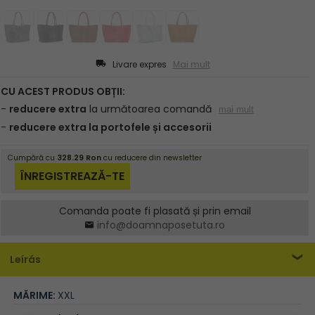
Livare expres
Mai mult
Comanda poate fi plasată și prin email
info@doamnaposetuta.ro
Leírás
MĂRIME:
XXL