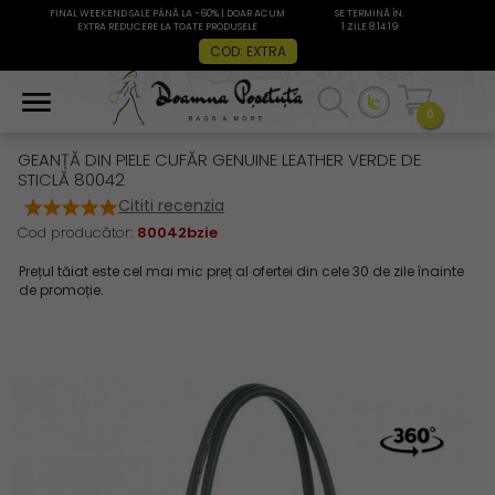
FINAL WEEKEND SALE PÂNĂ LA -60% | DOAR ACUM
SE TERMINĂ ÎN:
EXTRA REDUCERE LA TOATE PRODUSELE
1 ZILE 8:14:19
COD: EXTRA
0
GEANȚĂ DIN PIELE CUFĂR GENUINE LEATHER VERDE DE
STICLĂ 80042
Cititi recenzia
Cod producător:
80042bzie