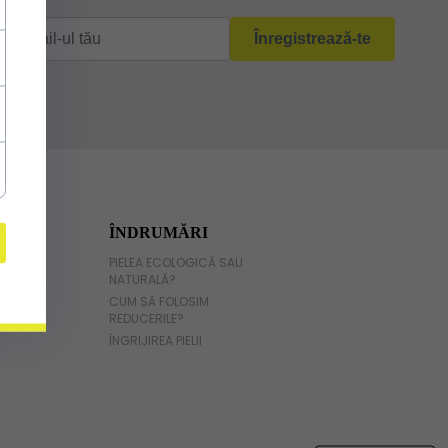
E NOI
ÎNDRUMĂRI
IRMĂ
PIELEA ECOLOGICĂ SAU
NATURALĂ?
CUM SĂ FOLOSIM
REDUCERILE?
ÎNGRIJIREA PIELII