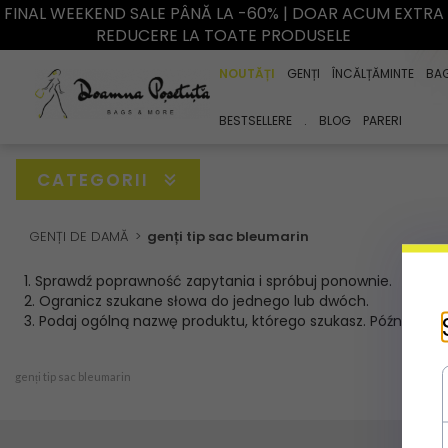
FINAL WEEKEND SALE PÂNĂ LA -60% | DOAR ACUM EXTRA
REDUCERE LA TOATE PRODUSELE
NOUTĂȚI
GENȚI
ÎNCĂLȚĂMINTE
BA
BESTSELLERE
.
BLOG
PARERI
CATEGORII
GENȚI DE DAMĂ
genți tip sac bleumarin
1. Sprawdź poprawność zapytania i spróbuj ponownie.
2. Ogranicz szukane słowa do jednego lub dwóch.
3. Podaj ogólną nazwę produktu, którego szukasz. Później bę
genți tip sac bleumarin