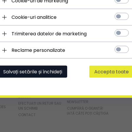
Cookie-uri de marketing
Cookie-uri analitice
Trimiterea datelor de marketing
Reclame personalizate
SERVICIU
ZONA
DESPR
Salvați setările și închideți
Accepta toate
CLIENȚI
CLIENTULUI
DESPRE F
FORMULAR DE RETUR
CONTUL MEU
PARERI
TE
MODALITĂȚI DE PLATĂ
CLUBUL DOAMNEI
POȘETUȚĂ
LIVRĂRI
NEWSLETTER
EFECTUAȚI UN RETUR SAU
KIES
UN SCHIMB
CUMPĂRĂ O GEANTĂ!
IATĂ CÂTE POȚI CÂȘTIGA
CONTACT