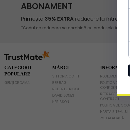
CATEGORII
MĂRCI
INFORMAȚII
POPULARE
VITTORIA GOTTI
REGLEMENTĂRI
GENȚI DE DAMĂ
BEE BAG
POLITICA DE
CONFIDENȚIALITA
ROBERTO RICCI
RETRAGEREA DIN
DAVID JONES
CONTRACT
HERISSON
POLITICA DE COO
HARTA SITE-ULUI
#STAI ACASĂ