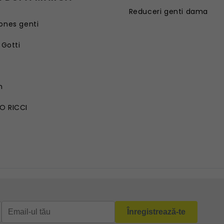
Reduceri genti dama
ones genti
 Gotti
G
n
O RICCI