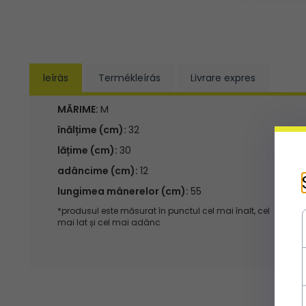
leírás
Termékleírás
Livrare expres
MĂRIME:
M
înălțime (cm):
32
lățime (cm):
30
adâncime (cm):
12
lungimea mânerelor (cm):
55
*produsul este măsurat în punctul cel mai înalt, cel
mai lat și cel mai adânc