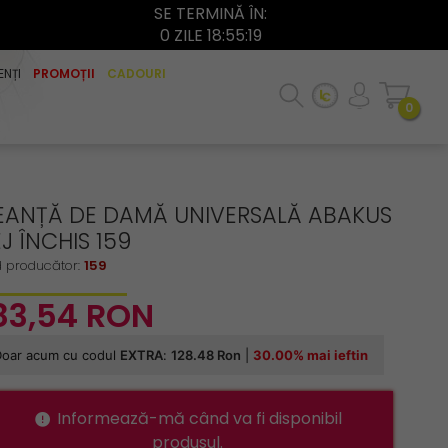
SE TERMINĂ ÎN:
0 ZILE 18:55:19
ENȚI
PROMOȚII
CADOURI
0
EANȚĂ DE DAMĂ UNIVERSALĂ ABAKUS
J ÎNCHIS 159
 producător:
159
83,
54
RON
Informează-mă când va fi disponibil
produsul.