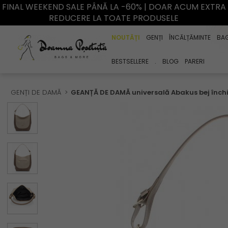
FINAL WEEKEND SALE PÂNĂ LA -60% | DOAR ACUM EXTRA
REDUCERE LA TOATE PRODUSELE
NOUTĂȚI
GENȚI
ÎNCĂLȚĂMINTE
BA
BESTSELLERE
.
BLOG
PARERI
GENȚI DE DAMĂ
GEANȚĂ DE DAMĂ universală Abakus bej închi