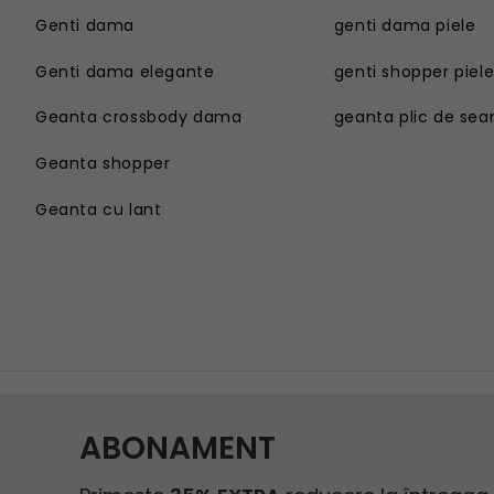
Genti dama
genti dama piele
Genti dama elegante
genti shopper piel
Geanta crossbody dama
geanta plic de sea
Geanta shopper
Geanta cu lant
Genti dama
Geanta sport dama
Genti dama elegante
Geanta plaja
Geanta crossbody dama
Geanta tip postas
Geanta shopper
Geanta tip rucsac
Geanta cu lant
Geanta tip sac
Geanta umar dama casual