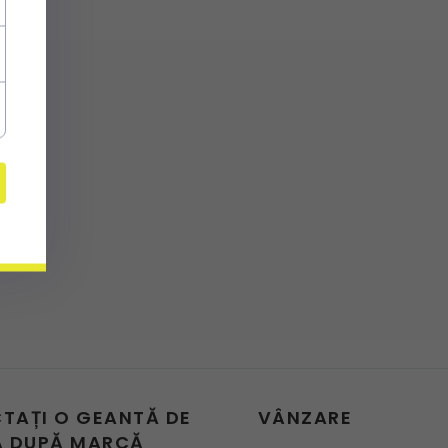
CTAȚI O GEANTĂ DE
VÂNZARE
 DUPĂ MARCĂ