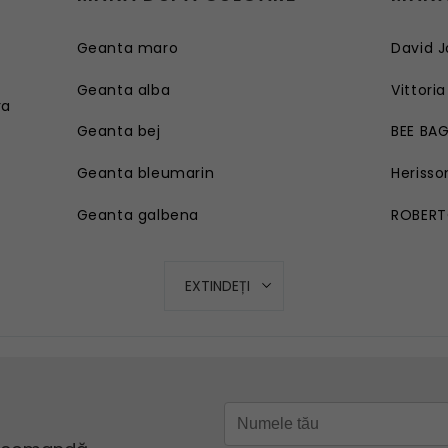
Geanta maro
David J
e
Geanta alba
Vittoria
ra
Geanta bej
BEE BA
Geanta bleumarin
Herisso
Geanta galbena
ROBERT
Geanta rosie
EXTINDEȚI
Geanta roz
Geanta turcoaz
Geanta mov lila
Geanta verde