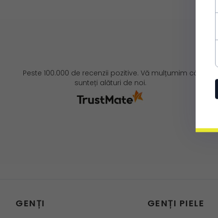
Peste 100.000 de recenzii pozitive. Vă mulțumim că
sunteți alături de noi.
GENȚI
GENȚI PIELE