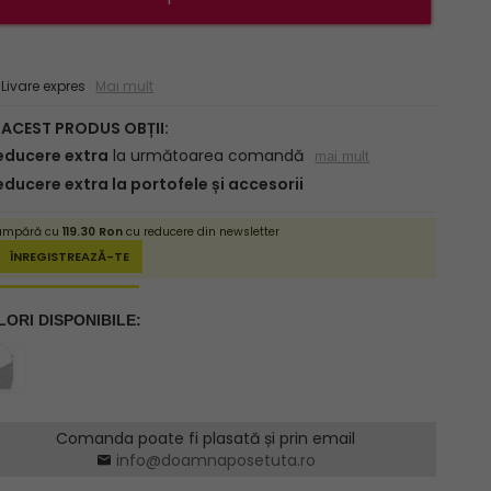
ivare expres
Mai mult
Comanda poate fi plasată și prin email
info@doamnaposetuta.ro