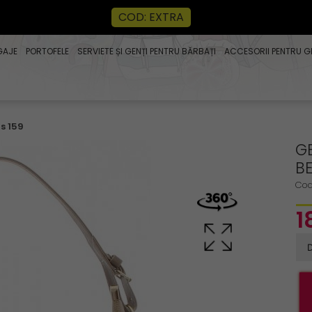
COD: EXTRA
GAJE
PORTOFELE
SERVIETE ȘI GENȚI PENTRU BĂRBAȚI
ACCESORII PENTRU G
s 159
G
BE
Cod
1