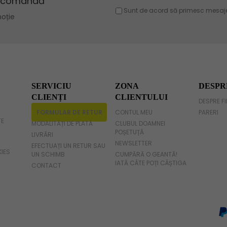
Geanta violet
Geanta gri
Geanta fucsia
SERVICIU
ZONA
DESPR
CLIENȚI
CLIENTULUI
DESPRE F
FORMULAR DE RETUR
CONTUL MEU
PARERI
TE
MODALITĂȚI DE PLATĂ
CLUBUL DOAMNEI
POȘETUȚĂ
LIVRĂRI
NEWSLETTER
EFECTUAȚI UN RETUR SAU
KIES
UN SCHIMB
CUMPĂRĂ O GEANTĂ!
IATĂ CÂTE POȚI CÂȘTIGA
CONTACT