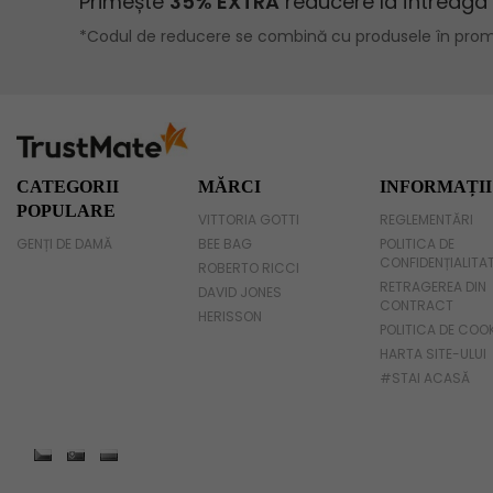
Geanta voiaj
Rucsac dama piele
Geanta cu franjuri
Geanta umar
CATEGORII
MĂRCI
INFORMAȚII
POPULARE
VITTORIA GOTTI
REGLEMENTĂRI
Geanta mare
GENȚI DE DAMĂ
BEE BAG
POLITICA DE
CONFIDENȚIALITA
Geanta dama mica
ROBERTO RICCI
RETRAGEREA DIN
DAVID JONES
CONTRACT
Genti dama office
HERISSON
POLITICA DE COO
HARTA SITE-ULUI
Geanta de umar
#STAI ACASĂ