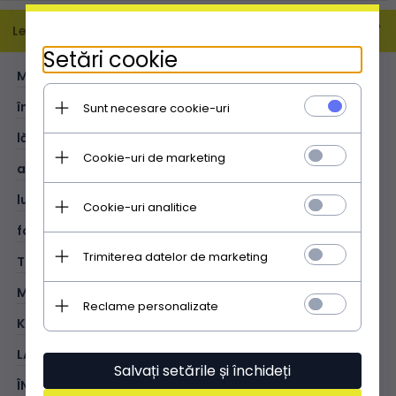
Leírás
Setări cookie
MĂRIME:
XL
înălțime (cm):
33
Sunt necesare cookie-uri
lățime (cm):
41
Cookie-uri de marketing
adâncime (cm):
11
lungimea mânerelor (cm):
54
Cookie-uri analitice
format A4:
V
Trimiterea datelor de marketing
TIP:
universală
MATERIAL:
piele întoarsă naturală / piele ecologică
Reclame personalizate
KOLOR:
ciocolatiu
LA EXTERIOR:
1 buzunar închis cu fermoar
Salvați setările și închideți
ÎN INTERIOR:
1 buzunar închis cu fermoar; 1 buzunar