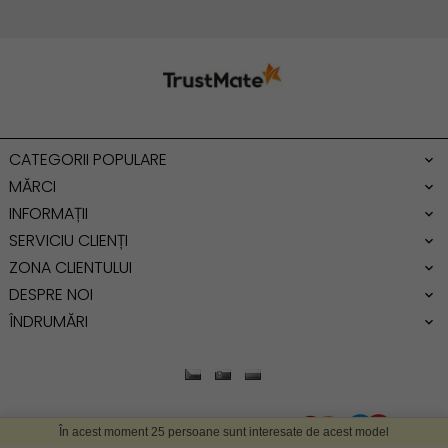
Geanta cu franjuri
Geanta umar
Geanta mare
Geanta dama mica
Genti dama office
CATEGORII POPULARE
Geanta de umar
MĂRCI
INFORMAȚII
SERVICIU CLIENȚI
ZONA CLIENTULUI
DESPRE NOI
ÎNDRUMĂRI