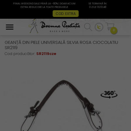
FINAL WEEKEND SALE PÂNĂ LA -60% | DOAR ACUM
SE TERMINĂ ÎN:
EXTRA REDUCERE LA TOATE PRODUSELE
0 ZILE 16:10:48
COD: EXTRA
0
GEANȚĂ DIN PIELE UNIVERSALĂ SILVIA ROSA CIOCOLATIU
SR2119
Cod producător:
SR2119cze