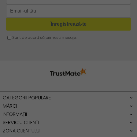
Geanta tip rucsac
Geanta gri
Geanta tip sac
Geanta fucsia
Geanta umar dama casual
Geanta voiaj
Rucsac dama piele
Geanta cu franjuri
Geanta umar
Geanta mare
Geanta dama mica
Genti dama office
CATEGORII POPULARE
Geanta de umar
MĂRCI
INFORMAȚII
SERVICIU CLIENȚI
ZONA CLIENTULUI