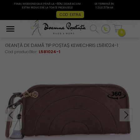
FINAL WEEKEND SALE PÂNĂ LA -60% | DOAR ACUM
SE TERMINĂ ÎN:
EXTRA REDUCERE LA TOATE PRODUSELE
1 ZILE 21:54:44
COD: EXTRA
0
GEANȚĂ DE DAMĂ TIP POȘTAȘ KEWECHRIS L581024-1
Cod producător:
L581024-1