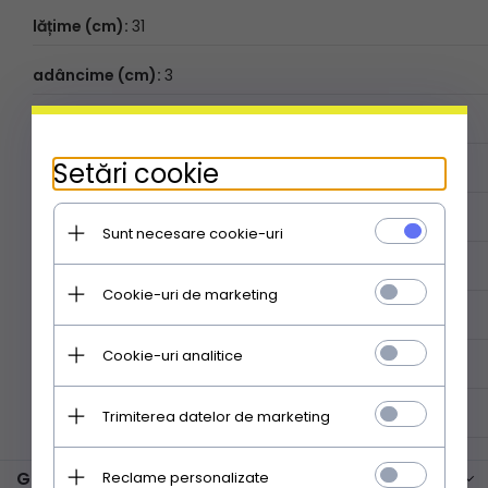
lățime (cm):
31
adâncime (cm):
3
lungimea curelei (cm):
138
Setări cookie
ÎNTREBUINȚARE:
de seară
MODEL:
uniform
Sunt necesare cookie-uri
STIL:
elegant
Cookie-uri de marketing
TIP:
tip poștaș
Cookie-uri analitice
MATERIAL:
piele ecologică
Trimiterea datelor de marketing
ÎNCHIDERE PRINCIPALĂ:
fermoar
GENȚI
Reclame personalizate