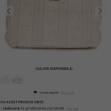
Livare expres
Mai mult