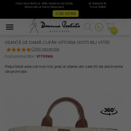
FINAL SALE PÂNĂ LA -60% | DOAR ACUM EXTRA
SE TERMINĂ ÎN:
REDUCERE LA TOATE PRODUSELE
0 ZILE 15:28:7
COD: EXTRA
0
GEANȚĂ DE DAMĂ CUFĂR VITTORIA GOTTI BEJ V1700
Cititi recenzia
Cod producător:
V1700kb