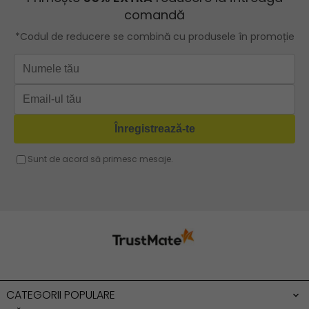
Geanta turcoaz
Geanta sport dama
Geanta mov lila
Geanta plaja
Geanta verde
Geanta tip postas
Geanta violet
Geanta tip rucsac
Geanta gri
Geanta tip sac
Geanta fucsia
Geanta umar dama casual
Geanta voiaj
Rucsac dama piele
Geanta cu franjuri
Geanta umar
Geanta mare
Geanta dama mica
Genti dama office
CATEGORII POPULARE
Geanta de umar