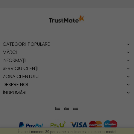
Geanta cu franjuri
Geanta umar
Geanta mare
Geanta dama mica
Genti dama office
CATEGORII POPULARE
Geanta de umar
MĂRCI
INFORMAȚII
SERVICIU CLIENȚI
ZONA CLIENTULUI
DESPRE NOI
ÎNDRUMĂRI