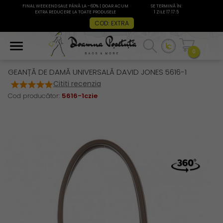
FINAL WEEKEND SALE PÂNĂ LA -60% | DOAR ACUM
SE TERMINĂ ÎN:
EXTRA REDUCERE LA TOATE PRODUSELE
1 ZILE 17:17:4
COD: EXTRA
0
GEANȚĂ DE DAMĂ UNIVERSALĂ DAVID JONES 5616-1
Cititi recenzia
Cod producător:
5616-1czie