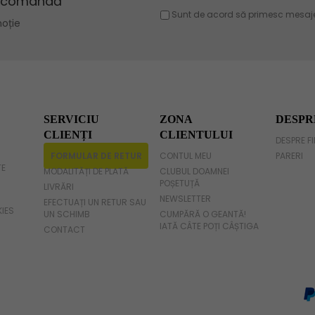
Geanta violet
Geanta gri
Geanta fucsia
SERVICIU
ZONA
DESPR
CLIENȚI
CLIENTULUI
DESPRE F
FORMULAR DE RETUR
CONTUL MEU
PARERI
TE
MODALITĂȚI DE PLATĂ
CLUBUL DOAMNEI
POȘETUȚĂ
LIVRĂRI
NEWSLETTER
EFECTUAȚI UN RETUR SAU
KIES
UN SCHIMB
CUMPĂRĂ O GEANTĂ!
IATĂ CÂTE POȚI CÂȘTIGA
CONTACT