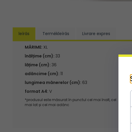
leírás
Termékleírás
Livrare expres
MĂRIME:
XL
înălțime (cm):
33
lățime (cm):
36
adâncime (cm):
11
lungimea mânerelor (cm):
63
format A4:
V
*produsul este măsurat în punctul cel mai înalt, cel
mai lat și cel mai adânc