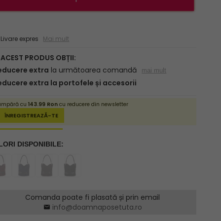
ivare expres
Mai mult
Comanda poate fi plasată și prin email
info@doamnaposetuta.ro