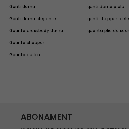
Genti dama
genti dama piele
Genti dama elegante
genti shopper piel
Geanta crossbody dama
geanta plic de sea
Geanta shopper
Geanta cu lant
Genti dama
Geanta sport dama
Genti dama elegante
Geanta plaja
Geanta crossbody dama
Geanta tip postas
Geanta shopper
Geanta tip rucsac
Geanta cu lant
Geanta tip sac
Geanta umar dama casual