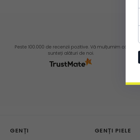
Peste 100.000 de recenzii pozitive. Vă mulțumim că
sunteți alături de noi.
GENȚI
GENȚI PIELE