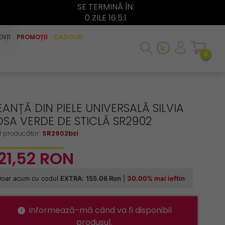
SE TERMINĂ ÎN:
0 ZILE 16:5:0
ENȚI
PROMOȚII
CADOURI
0
ANȚĂ DIN PIELE UNIVERSALĂ SILVIA
OSA VERDE DE STICLĂ SR2902
 producător:
SR2902bzi
21,
52
RON
Informează-mă când va fi disponibil
produsul.