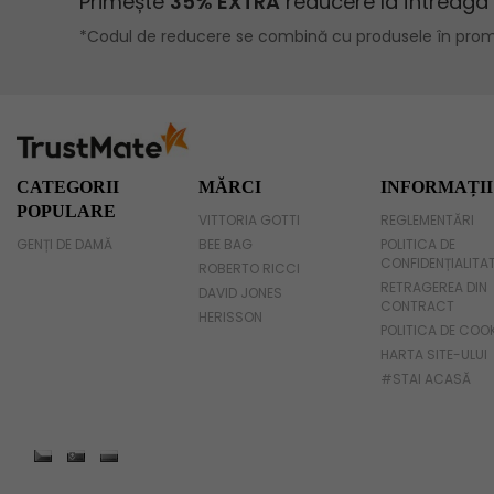
Geanta voiaj
Rucsac dama piele
Geanta cu franjuri
Geanta umar
CATEGORII
MĂRCI
INFORMAȚII
POPULARE
VITTORIA GOTTI
REGLEMENTĂRI
Geanta mare
GENȚI DE DAMĂ
BEE BAG
POLITICA DE
CONFIDENȚIALITA
Geanta dama mica
ROBERTO RICCI
RETRAGEREA DIN
DAVID JONES
CONTRACT
Genti dama office
HERISSON
POLITICA DE COO
HARTA SITE-ULUI
Geanta de umar
#STAI ACASĂ