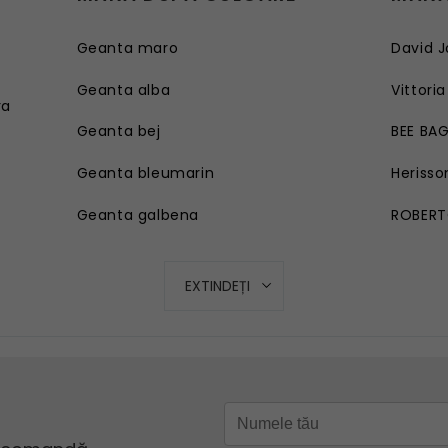
Geanta maro
David J
e
Geanta alba
Vittoria
ra
Geanta bej
BEE BA
Geanta bleumarin
Herisso
Geanta galbena
ROBERT
Geanta rosie
EXTINDEȚI
Geanta roz
Geanta turcoaz
Geanta mov lila
Geanta verde