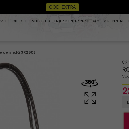
COD: EXTRA
GAJE
PORTOFELE
SERVIETE ȘI GENȚI PENTRU BĂRBAȚI
ACCESORII PENTRU G
e de sticlă SR2902
GE
R
Cod
2