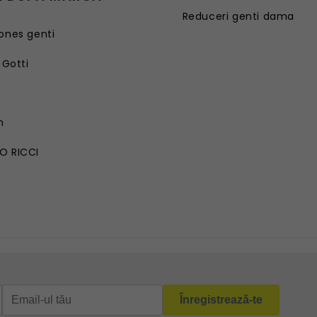
Reduceri genti dama
ones genti
 Gotti
G
n
O RICCI