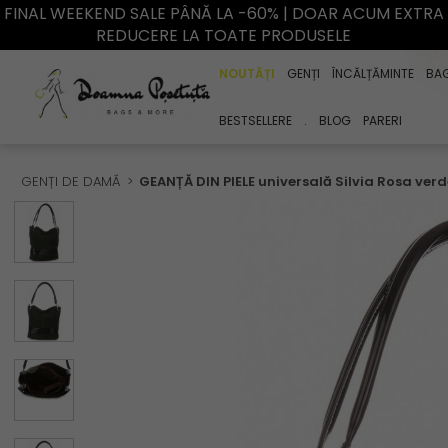
FINAL WEEKEND SALE PÂNĂ LA -60% | DOAR ACUM EXTRA
REDUCERE LA TOATE PRODUSELE
NOUTĂȚI
GENȚI
ÎNCĂLȚĂMINTE
BA
BESTSELLERE
.
BLOG
PARERI
GENȚI DE DAMĂ
GEANȚĂ DIN PIELE universală Silvia Rosa verd