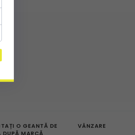
CTAȚI O GEANTĂ DE
VÂNZARE
 DUPĂ MARCĂ